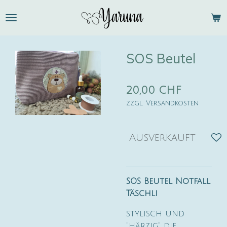
Zum
Hauptinhalt
springen
SOS Beutel
20,00 CHF
zzgl. Versandkosten
Ausverkauft
SOS Beutel Notfall
Täschli
stylisch und
"härzig" die