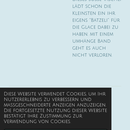
lädt schon die
Kleinsten ein ihr
eigens "Batzeli" für
die Glace dabei zu
haben. mit einem
umhänge Band
geht es auch
nicht verloren.
Diese Website verwendet Cookies, um Ihr
Kontakt
Nutzererlebnis zu verbessern und
maßgeschneiderte Anzeigen anzuzeigen.
Versand
Die fortgesetzte Nutzung dieser Website
bestätigt Ihre Zustimmung zur
Verwendung von Cookies.
Impressum
© 2023 - 2026 yaruna